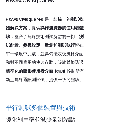
R&S®CMsquares
R&S®CMsquares 是一款
統一的測試軟
體解決方案
，提供
操作瀏覽器的使用者體
驗
，整合了無線技術測試所需的一切，
測
試配置
、
參數設定
、
量測
和
測試執行
皆在
單一環境中完成，並具備儀表板風格介面
和對不同應用的快速存取，該軟體能透過
標準化的圖形使用者介面 (GUI)
 控制所有
新型無線通訊測試儀，提供一致的體驗。
平行測試多個裝置與技術
優化利用率並減少量測站點