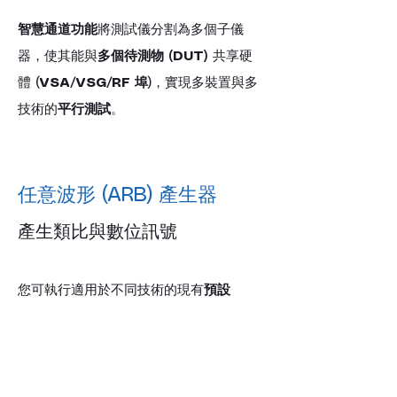
智慧通道功能
將測試儀分割為多個子儀
器，使其能與
多個待測物 (DUT)
 共享硬
體 (
VSA/VSG/RF 埠
)，實現多裝置與多
技術的
平行測試
。
任意波形 (ARB) 產生器
產生類比與數位訊號
您可執行適用於不同技術的現有
預設 
(turnkey) 波形
，或透過 
R&S®WinIQSIM2
 產生並執行您自訂的
波形。