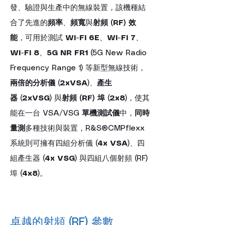
發、驗證與生產中的無線裝置，該機種結
合了先進的
頻率
、
頻寬
與
射頻 (RF) 效
能
，可用於測試 
Wi-Fi 6E
、
Wi-Fi 7
、
Wi-Fi 8
、
5G NR FR1
 (5G New Radio 
Frequency Range 1) 等新型無線技術，
兩倍的分析儀
 (
2xVSA
)、
產生
器
 (
2xVSG
) 與
射頻 (RF) 埠
 (
2x8
)，使其
能在一台 VSA/VSG 
單機測試儀
中，
同時
量測
多種技術與裝置，R&S®CMPflexx 
系統則可擁有四組分析儀 (
4x VSA
)、四
組產生器 (
4x VSG
) 與四組八個射頻 (RF) 
埠 (
4x8
)。
卓越的射頻 (RF) 參數