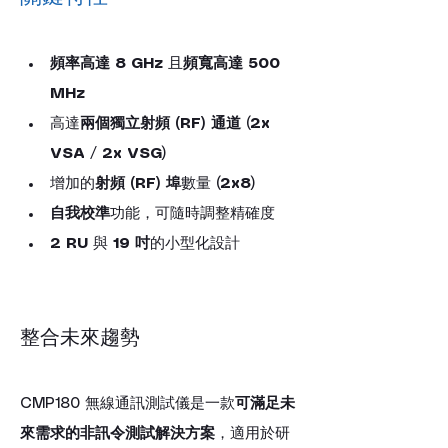
頻率高達 8 GHz
 且
頻寬高達 500 
MHz
高達
兩個獨立射頻 (RF) 通道
 (
2x 
VSA
 / 
2x VSG
)
增加的
射頻 (RF) 埠
數量 (
2x8
)
自我校準
功能，可隨時調整精確度
2 RU
 與 
19 吋
的小型化設計
整合未來趨勢
CMP180 無線通訊測試儀是一款
可滿足未
來需求的非訊令測試解決方案
，適用於研