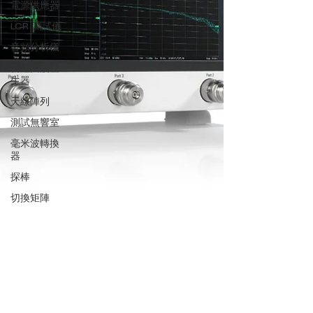
電源供應器
LCR 測試儀
音頻分析儀
雷達回波產
生器
天線陣列
測試無響室
毫米波轉換
器
探棒
切換矩陣