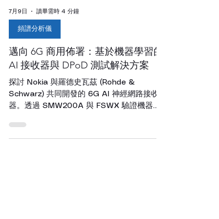
7月9日
讀畢需時 4 分鐘
頻譜分析儀
邁向 6G 商用佈署：基於機器學習的
AI 接收器與 DPoD 測試解決方案
探討 Nokia 與羅德史瓦茲 (Rohde &
Schwarz) 共同開發的 6G AI 神經網路接收
器。透過 SMW200A 與 FSWX 驗證機器學
習 DPoD (數位後失真) 技術，有效解決高頻
段覆蓋限制，提升上行鏈路效能。宥億企業提
供專業儀器方案。