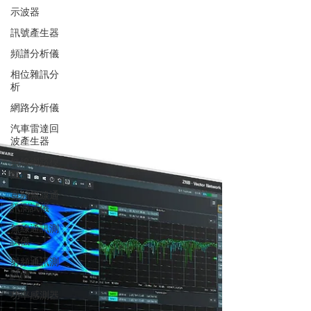
示波器
訊號產生器
頻譜分析儀
相位雜訊分
析
網路分析儀
汽車雷達回
波產生器
無線網路模
擬器
寬頻無線通
訊測試儀
無線通訊測
試儀
射頻通訊測
試儀
功率感測器