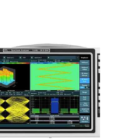
接頭的 R&S NRP150T 熱功率感測器，實現
DC 至 150 GHz 無縫覆蓋。專為車用雷達、
衛星通訊與 VNA 校正設計。宥億企業提供專
業代理與租賃服務。