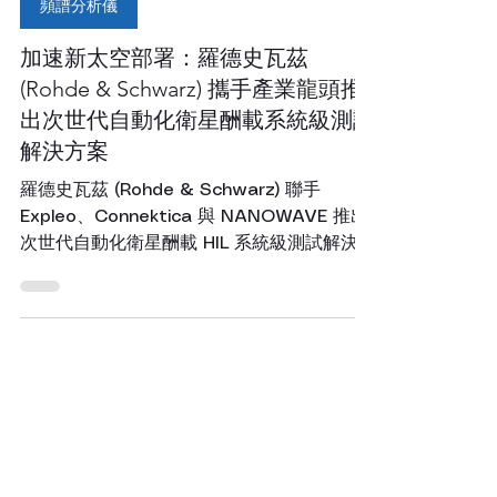
7月8日
讀畢需時 3 分鐘
頻譜分析儀
加速新太空部署：羅德史瓦茲
(Rohde & Schwarz) 攜手產業龍頭推
出次世代自動化衛星酬載系統級測試
解決方案
羅德史瓦茲 (Rohde & Schwarz) 聯手
Expleo、Connektica 與 NANOWAVE 推出
次世代自動化衛星酬載 HIL 系統級測試解決
方案，全面精準驗證 K/Ka 頻段、EVM 與群
組延遲。宥億企業專業代理。