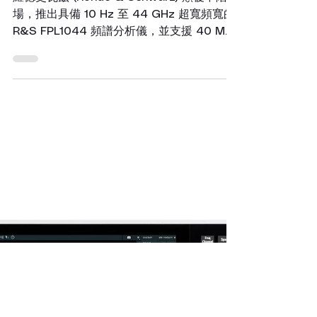
7月5日
讀畢需時 3 分鐘
頻譜分析儀
羅德史瓦茲 (Rohde & Schwarz) 推出
全新 44 GHz R&S®FPL1044 頻譜分
析儀與 40 MHz 即時分析功能
羅德史瓦茲 (Rohde & Schwarz) 顛覆中階市
場，推出具備 10 Hz 至 44 GHz 超寬頻寬的
R&S FPL1044 頻譜分析儀，並支援 40 MHz
即時頻譜分析 (RTSA)。宥億企業為您提供專
業 R&S 儀器銷售與租賃服務。