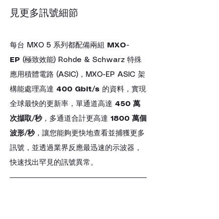
見更多訊號細節
每台 MXO 5 系列都配備兩組 
MXO-
EP
 (極致效能) Rohde & Schwarz 特殊
應用積體電路 (ASIC)，MXO-EP ASIC 架
構能處理高達 
400 Gbit/s
 的資料，實現
全球最快的更新率，單通道高達 
450 萬
次擷取/秒
，多通道合計更高達 
1800 萬個
波形/秒
，讓您能夠更快地查看並捕獲更多
訊號，並透過業界反應最迅速的示波器，
快速找出罕見的訊號異常。