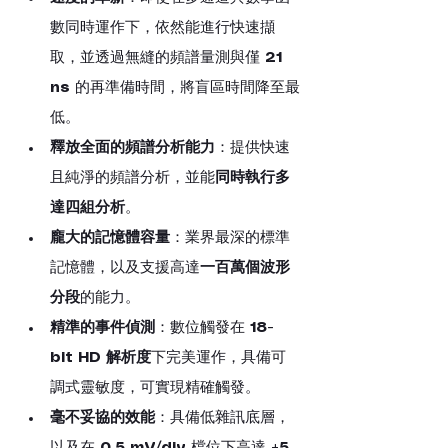
數同時運作下，依然能進行快速擷
取，並透過無縫的頻譜量測與僅 
21 
ns
 的再準備時間，將盲區時間降至最
低。
釋放全面的頻譜分析能力
：提供快速
且純淨的頻譜分析，並能
同時執行多
達四組分析
。
龐大的記憶體容量
：業界最深的標準
記憶體，以及支援高達
一百萬個波形
分段
的能力。
精準的事件偵測
：數位觸發在 
18-
bit HD 解析度
下完美運作，具備可
調式靈敏度，可實現精確觸發。
毫不妥協的效能
：具備低雜訊底層，
以及在 
0.5 mV/div
 檔位下高達 
±5 