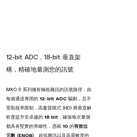
12-bit ADC，18-bit 垂直架
構，精確地量測您的訊號
MXO 5 系列擁有極低雜訊的訊號路徑，由
每個通道專用的 
12-bit ADC
 驅動，且不
受取樣率限制，高畫質模式 (HD) 將垂直解
析度提升至卓越的 
18 bit
，確保每次量測
都具有堅實的準確性，憑藉 
10
 的
有效位
元數 (ENOB)
、超低雜訊以及高靈敏度的