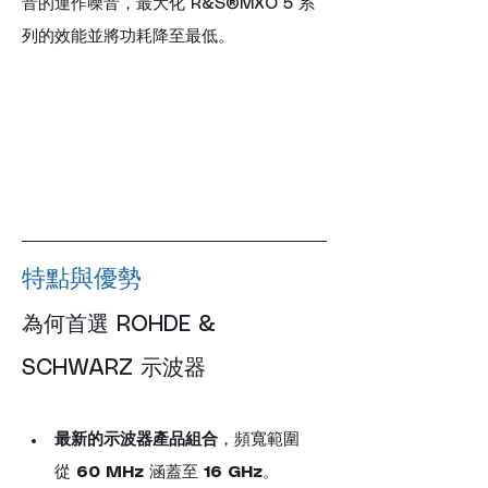
音的運作噪音，最大化 R&S®MXO 5 系
列的效能並將功耗降至最低。
特點與優勢
為何首選 ROHDE & 
SCHWARZ 示波器
最新的示波器產品組合
，頻寬範圍
從 
60 MHz
 涵蓋至 
16 GHz
。