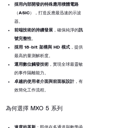
採用內部開發的特殊應用積體電路
（
ASIC
），打造反應最迅速的示波
器。
前端技術的持續發展
，確保純淨的
訊
號完整性
。
採用 18-bit 架構與 HD 模式
，提供
最高的量測解析度。
運用數位觸發技術
，實現全球最靈敏
的事件隔離能力。
卓越的使用者介面與前面板設計
，有
效簡化工作流程。
為何選擇 MXO 5 系列
速度的革新
：即使在多通道與數學函