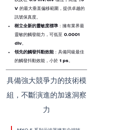
V
 的最大垂直偏移範圍，提供卓越的
訊號保真度。
樹立全新的靈敏度標準
：擁有業界最
靈敏的觸發能力，可低至 
0.0001 
div
。
領先的觸發抖動效能
：具備同級最佳
的觸發抖動效能，小於 
1 ps
。
具備強大競爭力的技術模
組，不斷演進的加速洞察
力