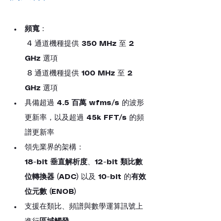
頻寬
：
 4 通道機種提供 
350 MHz
 至 
2 
GHz
 選項
 8 通道機種提供 
100 MHz
 至 
2 
GHz
 選項
具備超過 
4.5 百萬 wfms/s
 的波形
更新率，以及超過 
45k FFT/s
 的頻
譜更新率
領先業界的架構：
18-bit 垂直解析度
、
12-bit
類比數
位轉換器
 (
ADC
) 以及 
10-bit
 的
有效
位元數
 (
ENOB
)
支援在類比、頻譜與數學運算訊號上