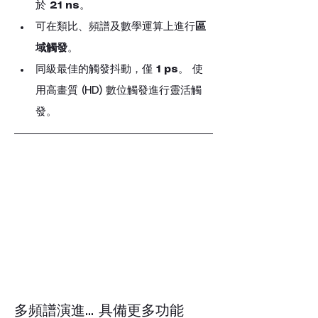
於 
21 ns
。
可在類比、頻譜及數學運算上進行
區
域觸發
。
同級最佳的觸發抖動，僅 
1 ps
。 使
用高畫質 (HD) 數位觸發進行靈活觸
發。
多頻譜演進... 具備更多功能