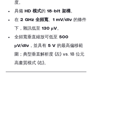
度。
具備 
HD 模式
的 
18-bit 架構
。
在 
2 GHz 全頻寬
、
1 mV/div
 的條件
下，雜訊低至 
130 μV
。
全頻寬垂直縮放可低至 
500 
μV/div
，並具有 
5 V
 的最高偏移範
圍；典型垂直解析度 (左) vs. 18 位元
高畫質模式 (右)。