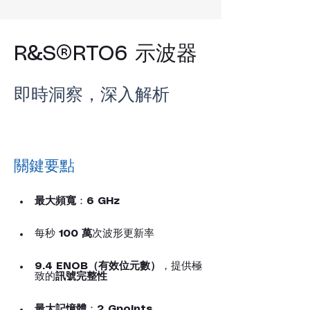
R&S®RTO6 示波器
即時洞察，深入解析
關鍵要點
最大頻寬
：
6 GHz
每秒 
100 萬
次波形更新率
9.4 ENOB（有效位元數）
，提供極
致的
訊號完整性
最大記憶體
：
2 Gpoints