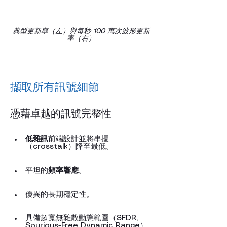
典型更新率（左）與每秒 100 萬次波形更新
率（右）
擷取所有訊號細節
憑藉卓越的訊號完整性
低雜訊
前端設計並將串擾
（crosstalk）降至最低。
平坦的
頻率響應
。
優異的長期穩定性。
具備超寬無雜散動態範圍（SFDR, 
Spurious-Free Dynamic Range）