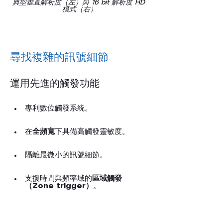
典型垂直解析度（左）與 16 bit 解析度 HD 
模式（右）
尋找複雜的訊號細節
運用先進的觸發功能
專利數位觸發系統。
在
全頻寬
下具備高觸發靈敏度。
隔離最微小的訊號細節。
支援時間與頻率域的
區域觸發
（Zone trigger）
。