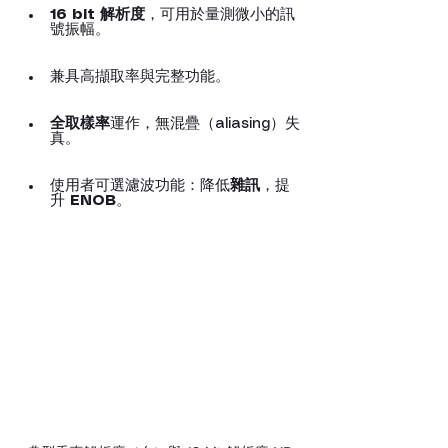
16 bit 解析度
，可用於量測微小的訊
號振幅。
兼具高擷取率與完整功能。
全取樣率
運作，無混疊（aliasing）失
真。
使用者可選濾波功能：降低
雜訊
，提
升 
ENOB
。