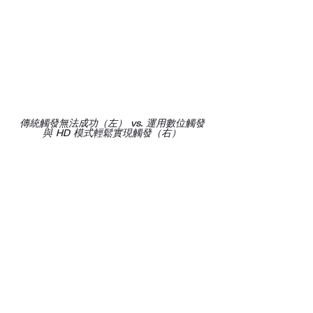
傳統觸發無法成功（左） vs. 運用數位觸發
與 HD 模式輕鬆實現觸發（右）
量測更多內容
運用深度且反應靈敏的記憶體
最大化記憶體
：標準配置 
200 
Mpoints
。