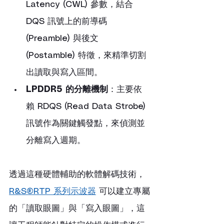
Latency (CWL) 參數，結合 
DQS 訊號上的前導碼 
(Preamble) 與後文 
(Postamble) 特徵，來精準切割
出讀取與寫入區間。
LPDDR5 的分離機制
：主要依
賴 RDQS (Read Data Strobe) 
訊號作為關鍵觸發點，來偵測並
分離寫入週期。
透過這種硬體輔助的軟體解碼技術，
R&S®RTP 系列示波器
 可以建立專屬
的「讀取眼圖」與「寫入眼圖」，這