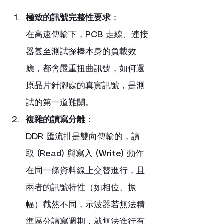
極致的訊號完整性要求
：
在高速傳輸下，PCB 走線、連接
器甚至測試探棒本身的負載效
應，都會嚴重扭曲訊號，如何還
原晶片針腳處的真實訊號，是測
試的第一道難關。
複雜的讀寫分離
：
DDR 匯流排是雙向傳輸的，讀
取 (Read) 與寫入 (Write) 動作
在同一條資料線上交替進行，且
兩者的訊號特性（如相位、振
幅）截然不同，示波器若無法精
準區分讀寫週期，就無法進行有