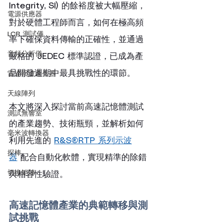
Integrity, SI) 的餘裕度被大幅壓縮，
電源供應器
對於硬體工程師而言，如何在極高頻
LCR 測試儀
率下確保資料傳輸的正確性，並通過
音頻分析儀
嚴格的 JEDEC 標準認證，已成為產
品開發週期中最具挑戰性的環節。
雷達回波產生器
天線陣列
本文將深入探討當前高速記憶體測試
測試無響室
的產業趨勢、技術瓶頸，並解析如何
毫米波轉換器
利用先進的 
R&S®RTP 系列示波
探棒
器
 配合自動化軟體，實現精準的除錯
切換矩陣
與相容性驗證。
高速記憶體產業的典範轉移與測
試挑戰