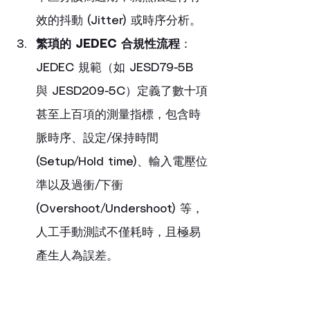
效的抖動 (Jitter) 或時序分析。
繁瑣的 JEDEC 合規性流程
：
JEDEC 規範（如 JESD79-5B 
與 JESD209-5C）定義了數十項
甚至上百項的測量指標，包含時
脈時序、設定/保持時間 
(Setup/Hold time)、輸入電壓位
準以及過衝/下衝 
(Overshoot/Undershoot) 等，
人工手動測試不僅耗時，且極易
產生人為誤差。