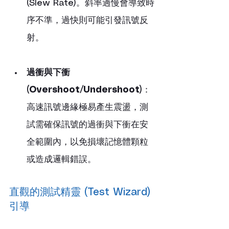
(Slew Rate)。斜率過慢會導致時
序不準，過快則可能引發訊號反
射。
過衝與下衝 
(Overshoot/Undershoot)
：
高速訊號邊緣極易產生震盪，測
試需確保訊號的過衝與下衝在安
全範圍內，以免損壞記憶體顆粒
或造成邏輯錯誤。
直觀的測試精靈 (Test Wizard) 
引導