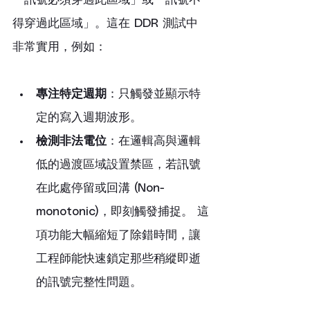
「訊號必須穿過此區域」或「訊號不
得穿過此區域」。這在 DDR 測試中
非常實用，例如：
專注特定週期
：只觸發並顯示特
定的寫入週期波形。
檢測非法電位
：在邏輯高與邏輯
低的過渡區域設置禁區，若訊號
在此處停留或回溝 (Non-
monotonic)，即刻觸發捕捉。 這
項功能大幅縮短了除錯時間，讓
工程師能快速鎖定那些稍縱即逝
的訊號完整性問題。