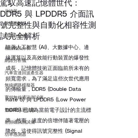
駕馭高速記憶體世代：
示波器
DDR5 與 LPDDR5 介面訊
號完整性與自動化相容性測
訊號產生器
試完全解析
頻譜分析儀
隨著人工智慧 (AI)、大數據中心、邊
相位雜訊分析
緣運算以及高效能行動裝置的爆發性
網路分析儀
成長，記憶體技術正面臨前所未有的
汽車雷達回波產生器
頻寬需求，為了滿足這些次世代應用
無線網路模擬器
的傳輸量，DDR5 (Double Data 
寬頻無線通訊測試儀
Rate 5) 與 LPDDR5 (Low Power 
無線通訊測試儀
DDR5) 已成為當前電子設計的主流標
準，然而，速度的倍增伴隨著電壓的
射頻通訊測試儀
降低，這使得訊號完整性 (Signal 
功率感測器