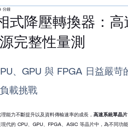
6 分鐘
無線網路模擬器
寬頻無線通訊測試儀
無線
相式降壓轉換器：高
感測器
電源供應器
LCR 測試儀
音頻分
 電源完整性量測
陣列
測試無響室
毫米波轉換器
探棒
PU、GPU 與 FPGA 日益嚴
負載挑戰
處理能力不斷提升以及資料傳輸速率的成長，
高速系統單晶片 (
代的 CPU、GPU、FPGA、ASIC 等晶片中，為不同功