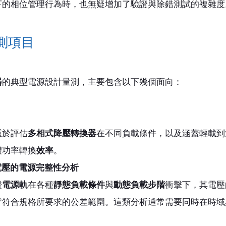
下的相位管理行為時，也無疑增加了驗證與除錯測試的複雜度
測項目
器
的典型電源設計量測，主要包含以下幾個面向：
重於評估
多相式降壓轉換器
在不同負載條件，以及涵蓋輕載到
體功率轉換
效率
。
電電壓的電源完整性分析
證
電源軌
在各種
靜態負載條件
與
動態負載步階
衝擊下，其電壓
皆符合規格所要求的公差範圍。這類分析通常需要同時在時域