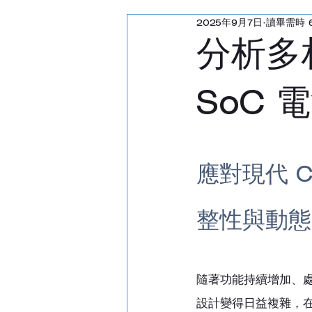
2025年9月7日
讀畢需時 
汽車雷達回波產生器
分析多
射頻通訊測試儀
功率
SoC
雷達回波產生器
天線
應對現代 C
整性與動態
隨著功能持續增加、
設計變得日益複雜，在現