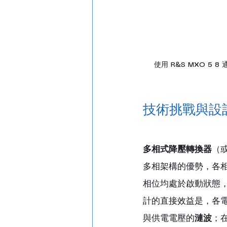
使用 R&S MXO 5 
技術挑戰與設
多相式降壓轉換器
（
多相架構的優勢，各
相位均處於啟動狀態
計的直接效益是，各
與供電電壓的
漣波
；