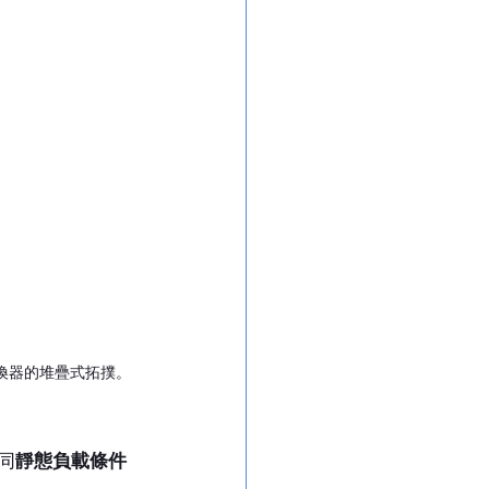
換器的堆疊式拓撲。
同
靜態負載條件