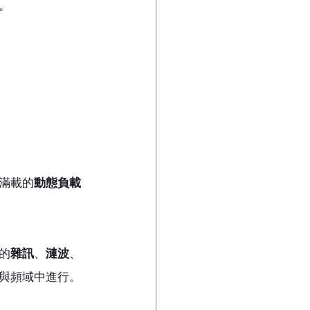
。
滿載的
動態負載
的
雜訊
、
漣波
、
與頻域中進行。