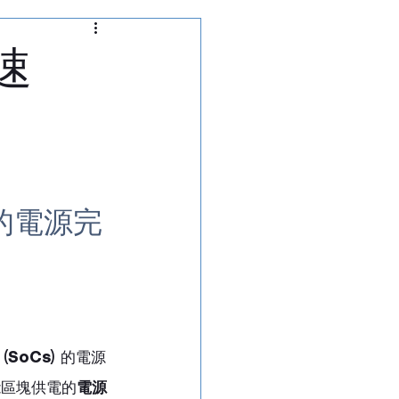
通訊測試儀
速
析儀
切換矩陣
苛的電源完
SoCs)
 的電源
能區塊供電的
電源