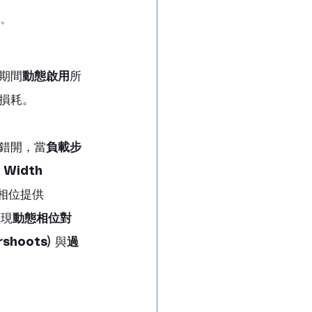
形。
期間
動態啟用
所
損耗。
錯開，當
負載步
Width 
相位提供 
實現
動態相位對
shoots)
 與
過