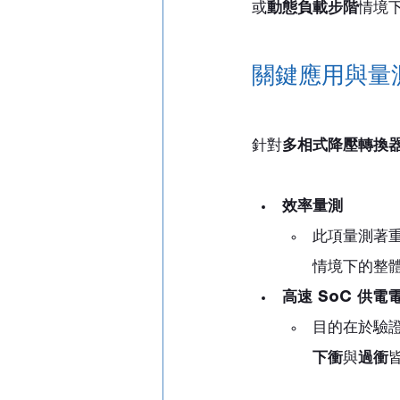
或
動態負載步階
情境
關鍵應用與量
針對
多相式降壓轉換
效率量測
此項量測著
情境下的整
高速 SoC 供
目的在於驗
下衝
與
過衝