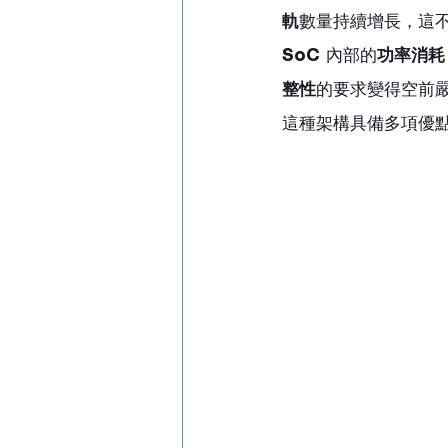
軌
數量持續增長，這
SoC
 內部的
功率消耗
整性
的要求變得空前
這種架構具備多項優