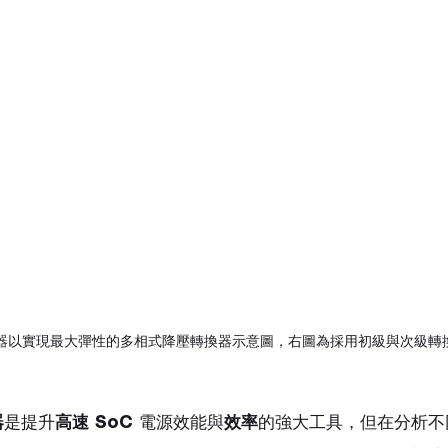
器以實現最大彈性的多相式降壓轉換器示意圖，右圖為採用初級與次級轉
器
是提升
高速 SoC
 電源效能與
效率
的強大工具，但在分析不