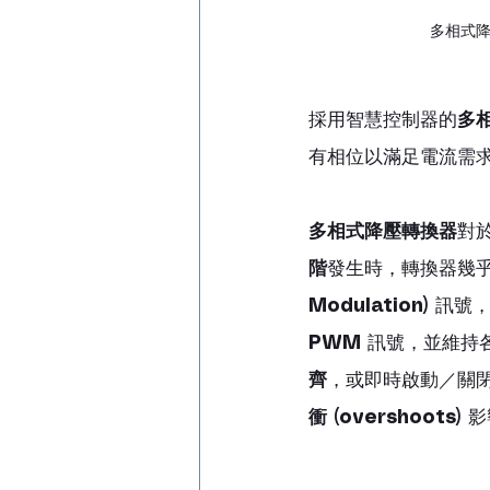
多相式
採用智慧控制器的
多
有相位以滿足電流需
多相式降壓轉換器
對
階
發生時，轉換器幾
Modulation)
 訊號
PWM
 訊號，並維持
齊
，或即時啟動／關閉
衝 (overshoots)
 