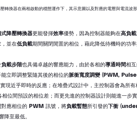
降壓轉換器在兩相啟動的穩態運作下，其示意圖以及對應的電壓與電流波
相式降壓轉換器
更能發揮
效率
優勢，因為控制器能夠在
高負載
求，並在
低負載
期間關閉閒置的相位，藉此降低待機時的功率
於
負載步階
也具備卓越的響應能力，由於各相的
導通時間
相互
乎能立即調整緊隨其後的相位的
脈衝寬度調變 (PWM, Pulse 
，實現近乎即時的反應；在堆疊式設計中，主控制器會為所有
各相位間預設的相位差；而更先進的控制器設計則能進一步
對應相位的 
PWM
 訊號，將
負載暫態
所引發的
下衝 (under
影響降至最低。