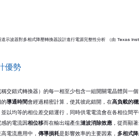
8 通道示波器對多相式降壓轉換器設計進行電源完整性分析 （由 Texas Instr
計優勢
或稱交錯式轉換器）的每一相至少包含一組開關電晶體與一個
相的
導通時間
會經過精密計算，使其彼此錯開，在
高負載的穩
，並以均等的相位差交錯運行，同時供電電流會在各相位間平
電感的電流因
相位移
而在輸出端產生
漣波消除效應
，從而顯著
在高電流應用中，
傳導損耗
是影響效率的主要因素，
多相式降