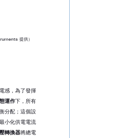
uments 提供）
電感，為了發揮
態運作
下，所有
衡分配；這個設
最小化供電電流
壓轉換器
將總電