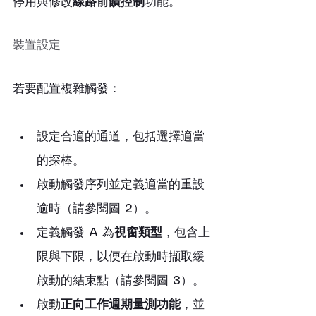
停用與修改
線路前饋控制
功能。
裝置設定
若要配置複雜觸發：
設定合適的通道，包括選擇適當
的探棒。
啟動觸發序列並定義適當的重設
逾時（請參閱圖 2）。
定義觸發 A 為
視窗類型
，包含上
限與下限，以便在啟動時擷取緩
啟動的結束點（請參閱圖 3）。
啟動
正向工作週期量測功能
，並