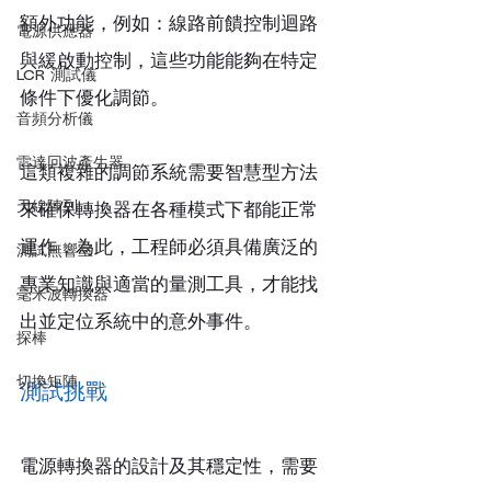
額外功能，例如：線路前饋控制迴路
電源供應器
與緩啟動控制，這些功能能夠在特定
LCR 測試儀
條件下優化調節。
音頻分析儀
雷達回波產生器
這類複雜的調節系統需要智慧型方法
天線陣列
來確保轉換器在各種模式下都能正常
運作，為此，工程師必須具備廣泛的
測試無響室
專業知識與適當的量測工具，才能找
毫米波轉換器
出並定位系統中的意外事件。
探棒
切換矩陣
測試挑戰
電源轉換器的設計及其穩定性，需要