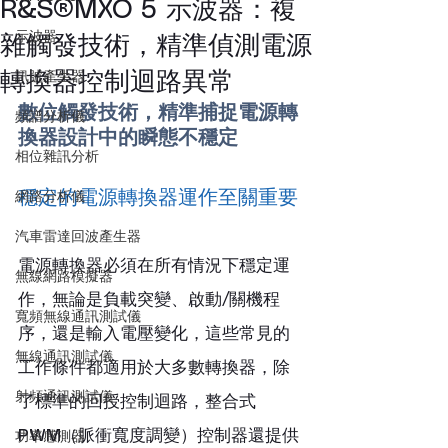
R&S®MXO 5 示波器：複
示波器
雜觸發技術，精準偵測電源
轉換器控制迴路異常
訊號產生器
數位觸發技術，精準捕捉電源轉
頻譜分析儀
換器設計中的瞬態不穩定
相位雜訊分析
穩定的電源轉換器運作至關重要
網路分析儀
汽車雷達回波產生器
電源轉換器必須在所有情況下穩定運
無線網路模擬器
作，無論是負載突變、啟動/關機程
寬頻無線通訊測試儀
序，還是輸入電壓變化，這些常見的
無線通訊測試儀
工作條件都適用於大多數轉換器，除
射頻通訊測試儀
了標準的回授控制迴路，整合式 
PWM（脈衝寬度調變）控制器還提供
功率感測器