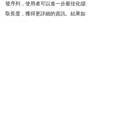
發序列，使用者可以進一步最佳化擷
取長度，獲得更詳細的資訊。結果如
圖 6 所示。
圖 6：觸發條件 B 處的異常控制現象
在此案例中，隨著精確度提升，使用
者能觀察到更多細節，對系統有更深