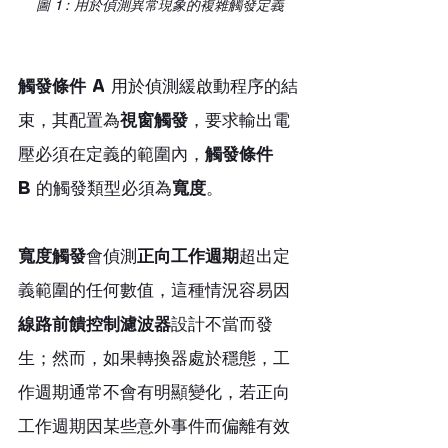
圖 1：用於偵測異常現象的複雜觸發定義
觸發條件 A
 用於偵測緩啟動程序的結
束，其配置為
視窗觸發
，要求輸出電
壓必須在定義的範圍內，
觸發條件 
B
 的觸發類型必須為
寬度
。
寬度觸發
會偵測
正向工作週期
超出定
義範圍的任何數值，這種情況容易因
線路前饋控制濾波器
設計不當而發
生；然而，如果轉換器處於穩態，工
作週期通常不會有明顯變化，若正向
工作週期因某些意外事件而偏離有效