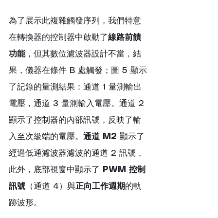
為了展示此複雜觸發序列，我們特意
在轉換器的控制器中啟動了
線路前饋
功能
，但其數位濾波器設計不當，結
果，儀器在條件 B 處觸發；圖 5 顯示
了記錄的量測結果：通道 1 量測輸出
電壓，通道 3 量測輸入電壓。通道 2 
顯示了控制器的內部訊號，反映了輸
入至次級端的電壓。
通道 M2
 顯示了
經過低通濾波器濾波的通道 2 訊號，
此外，底部視窗中顯示了 
PWM 控制
訊號
（通道 4）與
正向工作週期
的軌
跡波形。