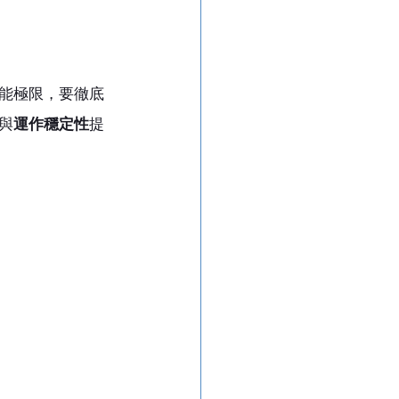
能極限，要徹底
與
運作穩定性
提