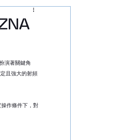
通訊測試儀
ZNA
析儀
切換矩陣
 扮演著關鍵角
穩定且強大的射頻
實操作條件下，對