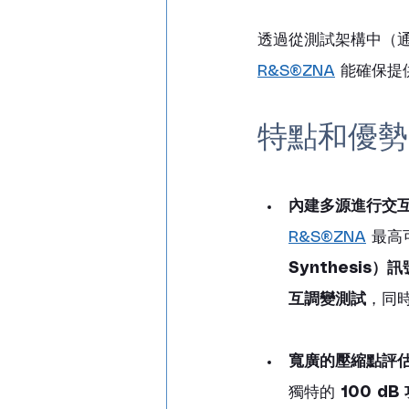
透過從測試架構中（
R&S®ZNA
 能確保
特點和優勢
內建多源進行交
R&S®ZNA
 最高
Synthesis）
互調變測試
，同
寬廣的壓縮點評
獨特的 
100 d