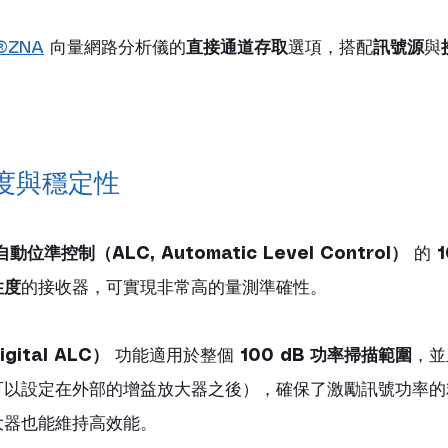
®ZNA
 向量網路分析儀的
直接通道存取
選項，搭配
訊號源
與
。
度與穩定性 
自動位準控制（ALC, Automatic Level Control）
 的 
性度
的接收器，可實現非常高的量測準確性。
ital ALC）
 功能適用於整個 
100 dB 功率掃描範圍
，並
可以設定在外部的增益放大器之後），確保了激勵訊號功率的
大器也能維持高效能。