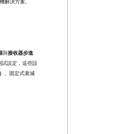
單機解決方案。
源
與
接收器步進
測試設定，這些設
s）
、固定式衰減