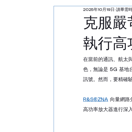
2025年10月19日
讀畢需時
汽車雷達回波產生器
克服嚴
射頻通訊測試儀
功率
執行高
雷達回波產生器
天線
在當前的通訊、航太
色，無論是 5G 基
訊號。然而，要精確
R&S®ZNA
 向量網
高功率放大器進行深