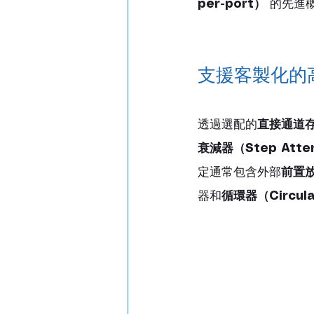
per-port）
 的先進
支援客製化的
透過選配的
直接通道存取
衰減器（Step Atte
定通常包含外部
前置
器和
循環器（Circula