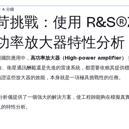
 4 分鐘
無線網路模擬器
寬頻無線通訊測試儀
無線
苛挑戰：使用 R&S®
感測器
電源供應器
LCR 測試儀
音頻分
功率放大器特性分析
陣列
測試無響室
毫米波轉換器
探棒
與國防應用中，
高功率放大器（High-power amplifier）
地台、衛星通訊酬載還是先進的雷達系統，都需要依賴其提供
驗證這些放大器的效能，本身就是一項極具挑戰性的任務。
路分析儀提供了一個強大的解決方案，使工程師能夠在模擬真
入的特性分析。