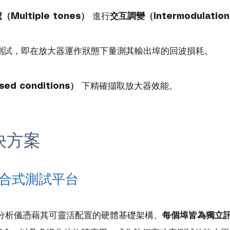
Multiple tones）
 進行
交互調變（Intermodulatio
測試，即在放大器運作狀態下量測其輸出埠的回波損耗。
ed conditions）
 下精確擷取放大器效能。
決方案
整合式測試平台 
路分析儀憑藉其可靈活配置的硬體基礎架構、
每個埠皆為獨立訊號