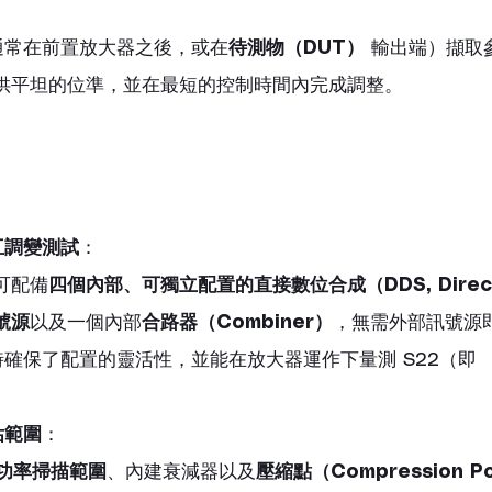
通常在前置放大器之後，或在
待測物（DUT）
 輸出端）擷取
提供平坦的位準，並在最短的控制時間內完成調整。
互調變測試
：
可配備
四個內部、可獨立配置的直接數位合成（DDS, Direct D
訊號源
以及一個內部
合路器（Combiner）
，無需外部訊號源
時確保了配置的靈活性，並能在放大器運作下量測 S22（即 
估範圍
：
B 功率掃描範圍
、內建衰減器以及
壓縮點（Compression Po