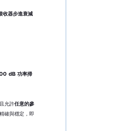
接收器步進衰減
100 dB 功率掃
且允許
任意的參
精確與穩定，即