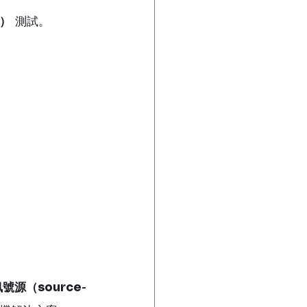
n）
 測試。
源（source-