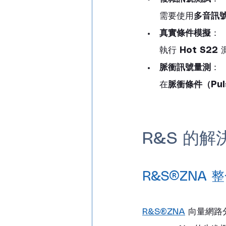
需要使用
多音訊號（
真實條件模擬
：
執行
 Hot S22 
脈衝訊號量測
：
在
脈衝條件（Puls
R&S 的解
R&S®ZNA 
R&S®ZNA
 向量網