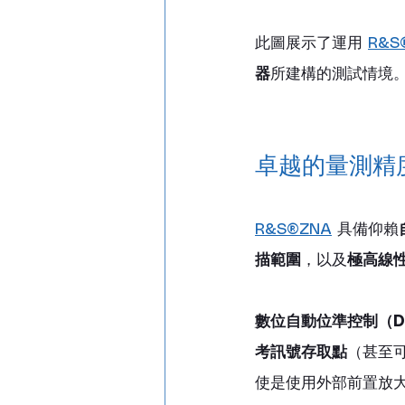
此圖展示了運用 
R&S
器
所建構的測試情境
卓越的量測精
R&S®ZNA
 具備仰賴
描範圍
，以及
極高線
數位自動位準控制（Dig
考訊號存取點
（甚至
使是使用外部前置放