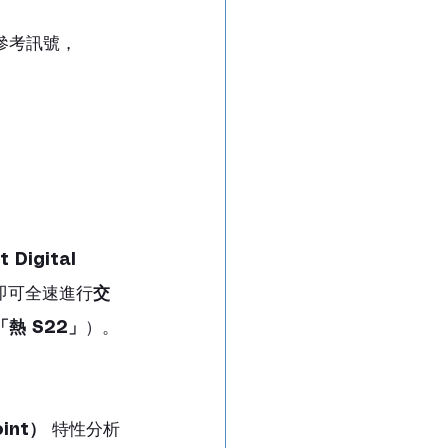
參考訊號，
igital 
即可全速進行
交
「熱 S22」
）。
int）
 特性分析