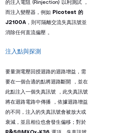
的注入電阻 (Rinjection) 以利測試 ，
而注入變壓器，例如 
Picotest 的 
J2100A
，則可隔離交流失真訊號並
消除任何直流偏壓 。
注入點與探測
要量測電壓回授迴路的迴路增益，需
要在一個合適的點將迴路斷開 ，並在
此點注入一個失真訊號 ，此失真訊號
將在迴路電路中傳播 ，依據迴路增益
的不同，注入的失真訊號會被放大或
衰減，並且相位也會發生偏移；對於
R&S®MXOx-K36
 選項，失真訊號