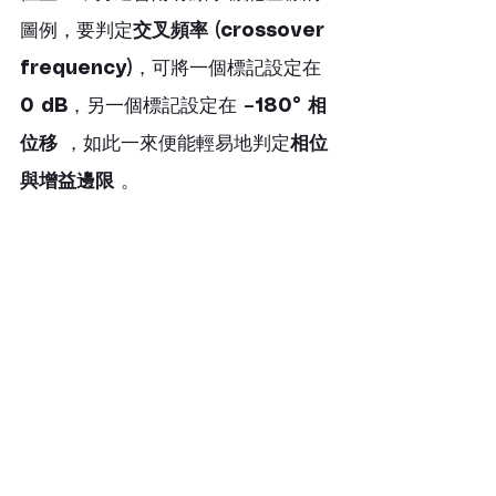
圖例，要判定
交叉頻率 (crossover 
frequency)
，可將一個標記設定在 
0 dB
，另一個標記設定在 
–180° 相
位移
 ，如此一來便能輕易地判定
相位
與增益邊限
 。
DC/DC 轉換器穩定性量測（藍色軌跡：增
益；紅色：相位），右側的表格顯示了振幅輪