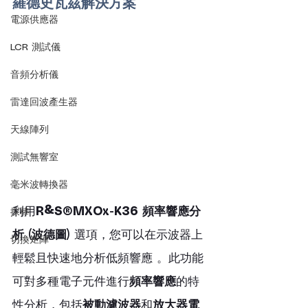
羅德史瓦茲解決方案
電源供應器
LCR 測試儀
音頻分析儀
雷達回波產生器
天線陣列
測試無響室
毫米波轉換器
利用
R&S®MXOx-K36 頻率響應分
探棒
析 (波德圖)
 選項，您可以在示波器上
切換矩陣
輕鬆且快速地分析低頻響應 。此功能
可對多種電子元件進行
頻率響應
的特
性分析，包括
被動濾波器
和
放大器電