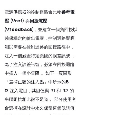
電源供應器的控制迴路會比較
參考電
壓 (Vref)
 與
回授電壓 
(Vfeedback)
，並建立一個負回授以
確保穩定的輸出電壓，控制迴路響應
測試需要在控制迴路的回授路徑中，
注入一個涵蓋特定頻段的誤差訊號 ，
為了注入誤差訊號，必須在回授迴路
中插入一個小電阻 。如下一頁圖形
「選擇正確的注入點」中所示的
5 
Ω
 注入電阻，其阻值與 R1 和 R2 的
串聯阻抗相比微不足道 。部分使用者
會選擇在設計中永久保留這個低阻值