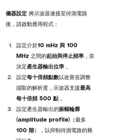
儀器設定
 將示波器連接至待測電路
後，請啟動應用程式：
設定介於
10 mHz 與 100 
MHz
 之間的
起始與停止頻率
，並
決定
產生器輸出位準
 。
設定
每十倍頻點數
以改善並調整
擷取的解析度，示波器支援
最高
每十倍頻 500 點
 。
設定產生器輸出的
振幅輪廓 
(amplitude profile)
（最多 
100 階
），以抑制待測電路的雜