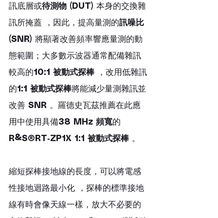
訊底層或
待測物 (DUT)
 本身的交換雜
訊所掩蓋 ，因此，提高量測的
訊噪比 
(SNR)
 將顯著改善頻率響應量測的動
態範圍；大多數示波器通常配備雜訊
較高的
10:1 被動式探棒
 ，改用低雜訊
的
1:1 被動式探棒
將能減少量測雜訊並
改善 
SNR
 。羅德史瓦茲推薦在此應
用中使用具備
38 MHz 頻寬
的 
R&S®RT‑ZP1X 1:1 被動式探棒
 。
縮短探棒接地線的長度，可以將電感
性接地迴路最小化 ，探棒的標準接地
線有時會像天線一樣，放大不必要的