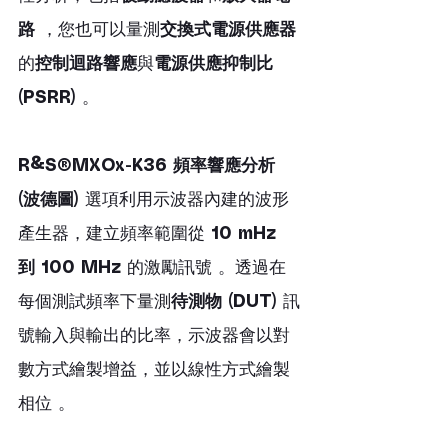
路
 ，您也可以量測
交換式電源供應器
的
控制迴路響應
與
電源供應抑制比 
(PSRR)
 。
R&S®MXOx-K36 頻率響應分析 
(波德圖)
 選項利用示波器內建的波形
產生器，建立頻率範圍從 
10 mHz 
到 100 MHz
 的激勵訊號 。透過在
每個測試頻率下量測
待測物 (DUT)
 訊
號輸入與輸出的比率，示波器會以對
數方式繪製增益，並以線性方式繪製
相位 。