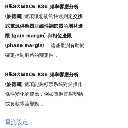
R&S®MXOx-K36 頻率響應分析 
(波德圖)
 選項讓您能夠快速判定
交換
式電源供應器
或
線性調節器
的
增益邊
限 (gain margin)
 與
相位邊限 
(phase margin)
 ，這些量測有助於
確定控制迴路的穩定性 。
R&S®MXOx-K36 頻率響應分析 
(波德圖)
 選項能夠顯示系統對於操作
條件變化的響應，例如電源電壓變動
或負載電流變動 。
量測設定