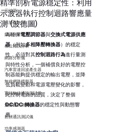
精準剖析電源穩定性：利用
示波器
示波器執行控制迴路響應量
測 (波德圖)
訊號產生器
頻譜分析儀
為確保
電壓調節器
與
交換式電源供應
器
（例如
多相降壓轉換器
）的穩定
相位雜訊分析
性，必須對其
控制迴路行為
進行量測
網路分析儀
與特性分析，一個補償良好的電壓控
汽車雷達回波產生器
制器能夠提供穩定的輸出電壓，並降
無線網路模擬器
低負載變動和電源電壓變化的影響，
寬頻無線通訊測試儀
此控制電路的品質，決定了整個 
DC/DC 轉換器
的穩定性與動態響
無線通訊測試儀
應。
射頻通訊測試儀
功率感測器