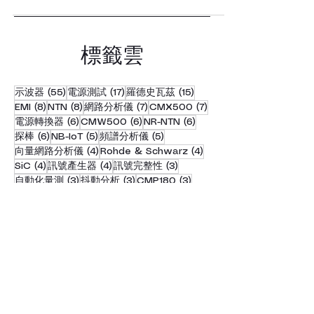
礎。
​標籤雲
55 篇文章
17 篇文章
15 篇文章
示波器
(55)
電源測試
(17)
羅德史瓦茲
(15)
8 篇文章
8 篇文章
7 篇文章
7 篇文章
EMI
(8)
NTN
(8)
網路分析儀
(7)
CMX500
(7)
6 篇文章
6 篇文章
6 篇文章
電源轉換器
(6)
CMW500
(6)
NR-NTN
(6)
6 篇文章
5 篇文章
5 篇文章
探棒
(6)
NB-IoT
(5)
頻譜分析儀
(5)
4 篇文章
4 篇文章
向量網路分析儀
(4)
Rohde & Schwarz
(4)
4 篇文章
4 篇文章
3 篇文章
SiC
(4)
訊號產生器
(4)
訊號完整性
(3)
3 篇文章
3 篇文章
3 篇文章
自動化量測
(3)
抖動分析
(3)
CMP180
(3)
3 篇文章
3 篇文章
3 篇文章
DDR
(3)
SoC 電源
(3)
R&S ZNB3000
(3)
3 篇文章
3 篇文章
3 篇文章
3 篇文章
ADAS
(3)
雷達
(3)
IoT
(3)
高速傳輸介面
(3)
3 篇文章
3 篇文章
2 篇文章
5G NR
(3)
EMC
(3)
頻率升級
(2)
2 篇文章
2 篇文章
2 篇文章
高速數位介面
(2)
電源供應器
(2)
ATC
(2)
2 篇文章
2 篇文章
無線通訊測試儀
(2)
毫米波轉換器
(2)
2 篇文章
2 篇文章
硬體在環測試 (HIL)
(2)
自動化測試
(2)
2 篇文章
2 篇文章
2 篇文章
新太空
(2)
放大器測試
(2)
寬能隙半導體
(2)