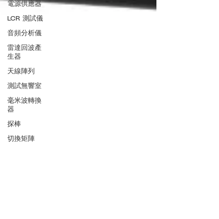
電源供應器
LCR 測試儀
音頻分析儀
雷達回波產
生器
天線陣列
測試無響室
毫米波轉換
器
探棒
切換矩陣