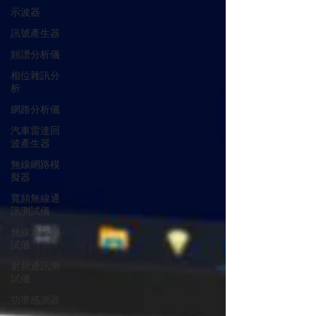
示波器
訊號產生器
頻譜分析儀
相位雜訊分
析
網路分析儀
汽車雷達回
波產生器
無線網路模
擬器
寬頻無線通
訊測試儀
無線通訊測
試儀
射頻通訊測
試儀
功率感測器