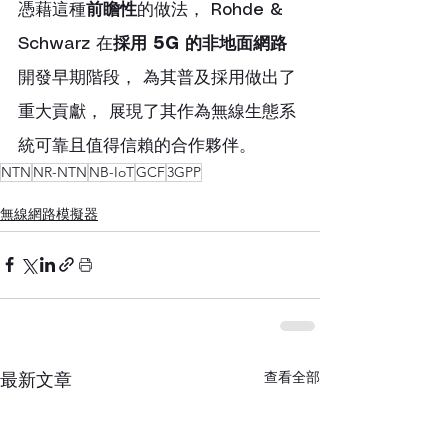
憑藉這種
前瞻性
的做法， Rohde & 
Schwarz 在
採用 5G 的非地面網路
開發早期階段， 為其普及採用做出了
重大貢獻， 展現了其作為無線生態系
統可靠且值得信賴的合作夥伴。
NTN
NR-NTN
NB-IoT
GCF
3GPP
無線網路模擬器
查看全部
最新文章