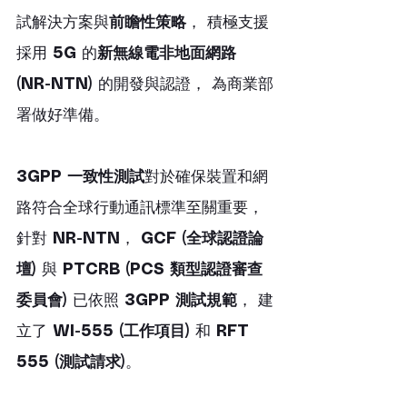
試解決方案與
前瞻性策略
， 積極支援
採用 
5G
 的
新無線電非地面網路 
(NR-NTN)
 的開發與認證， 為商業部
署做好準備。
3GPP 一致性測試
對於確保裝置和網
路符合全球行動通訊標準至關重要， 
針對 
NR-NTN
， 
GCF (全球認證論
壇)
 與 
PTCRB (PCS 類型認證審查
委員會)
 已依照 
3GPP 測試規範
， 建
立了 
WI-555 (工作項目)
 和 
RFT 
555 (測試請求)
。