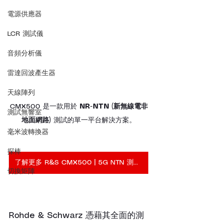
電源供應器
LCR 測試儀
音頻分析儀
雷達回波產生器
天線陣列
CMX500 是一款用於 
NR-NTN (新無線電非
測試無響室
地面網路)
 測試的單一平台解決方案。
毫米波轉換器
探棒
了解更多 R&S CMX500 | 5G NTN 測試儀
切換矩陣
Rohde & Schwarz 憑藉其全面的測