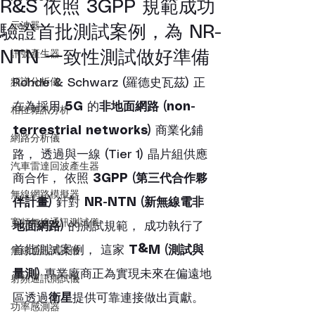
R&S 依照 3GPP 規範成功
示波器
驗證首批測試案例，為 NR-
NTN 一致性測試做好準備
訊號產生器
頻譜分析儀
Rohde & Schwarz (羅德史瓦茲) 正
在為採用 
5G
 的
非地面網路 (non-
相位雜訊分析
terrestrial networks)
 商業化鋪
網路分析儀
路， 透過與一線 (Tier 1) 晶片組供應
汽車雷達回波產生器
商合作， 依照 
3GPP (第三代合作夥
無線網路模擬器
伴計畫)
 針對 
NR-NTN (新無線電非
寬頻無線通訊測試儀
地面網路)
 的測試規範， 成功執行了
首批測試案例， 這家 
T&M (測試與
無線通訊測試儀
量測)
 專業廠商正為實現未來在偏遠地
射頻通訊測試儀
區透過
衛星
提供可靠連接做出貢獻。
功率感測器