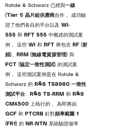
Rohde & Schwarz 已經與
一線 
(Tier 1) 晶片組供應商
合作， 成功驗
證了他們各自的平台以及 
WI-
555
 和 
RFT 555
 中概述的測試案
例， 這些 
WI
 和 
RFT
 將包含 
RF (射
頻)
、
RRM (無線電資源管理)
 與 
PCT (協定一致性測試)
 的測試案
例， 這些測試案例是在 Rohde & 
Schwarz 的 
R&S TS8980 一致性
測試平台
、
R&S TS-RRM
 和 
R&S 
CMX500
 上執行的， 為即將由 
GCF
 和 
PTCRB
 針對
頻率範圍 1 
(FR1)
 的 
NR-NTN
 系統驗證做準