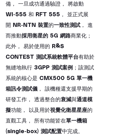
備， 一旦成功通過驗證， 將啟動 
WI-555
 和 
RFT 555
， 並正式展
開 
NR-NTN 裝置
的
一致性測試
， 進
而推動
採用衛星的 5G 網路
商業化；
此外， 易於使用的 
R&S 
CONTEST 測試系統軟體平台
有助於
無縫地執行 
3GPP 測試案例
；該測試
系統的核心是 
CMX500 5G 單一機
箱訊令測試儀
， 該機種還支援早期的
研發工作， 透過整合的
衰減
與
通道模
擬
功能， 以及用於
視覺化衛星星座
的
直觀工具， 所有功能皆在
單一機箱 
(single-box) 測試配置
中完成。