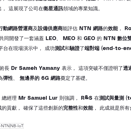
出， 這展現了公司在
衛星通訊
領域的專業知識。
行動網路營運商
及
設備供應商
能評估 
NTN 網路
的
效能
， 
Ro
 共同開發了一套涵蓋 
LEO
、 
MEO
 和 
GEO
 的 
NTN 數位雙生
該平台在現場演示中， 成功
測試
和
驗證
了
端對端 (end-to-e
技術長 
Dr Sameh Yamany
 表示， 這項突破不僅證明了
透
為
彈性
、 
無邊界的 6G 網路
奠定了基礎。
 總經理 
Mr Samuel Lur
 則強調， 
R&S
 在
測試與量測 (te
域的貢獻， 確保了這些創新的
完整性
和
效能
， 此成就是所
-NTN
NB-IoT