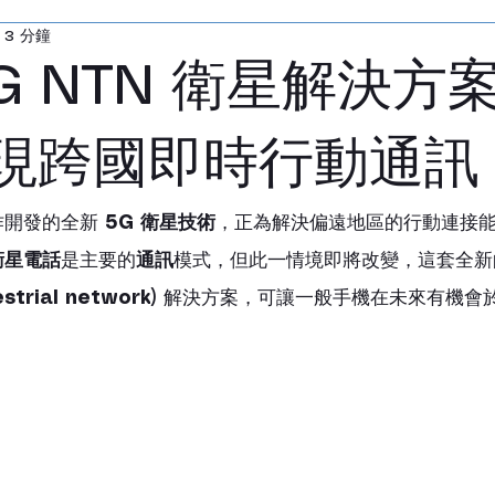
 3 分鐘
無線網路模擬器
寬頻無線通訊測試儀
無線
G NTN 衛星解決方
感測器
電源供應器
LCR 測試儀
音頻分
現跨國即時行動通訊
陣列
測試無響室
毫米波轉換器
探棒
開發的全新 
5G 衛星技術
，正為解決偏遠地區的行動連接
衛星電話
是主要的
通訊
模式，但此一情境即將改變，這套全新
strial network)
 解決方案，可讓一般手機在未來有機會