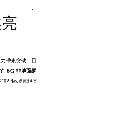
通訊測試儀
案亮
析儀
切換矩陣
能力帶來突破，目
的 
5G 非地面網
於這些區域實現高