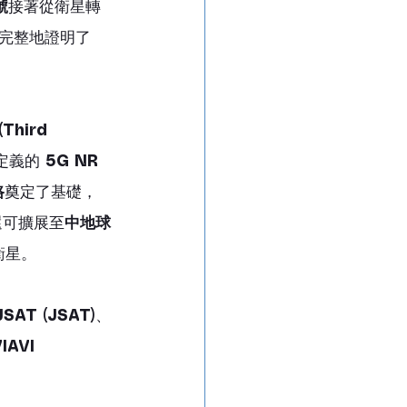
號
接著從衛星轉
完整地證明了 
Third 
定義的 
5G NR 
路
奠定了基礎，
還可擴展至
中地球
衛星。
JSAT (JSAT)
、
IAVI 