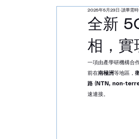
2025年5月23日
讀畢需時
汽車雷達回波產生器
全新 5
射頻通訊測試儀
功率
相，實
雷達回波產生器
天線
一項由產學研機構合作
前在
南極洲
等地區，
路 (NTN, non-terre
速連接。