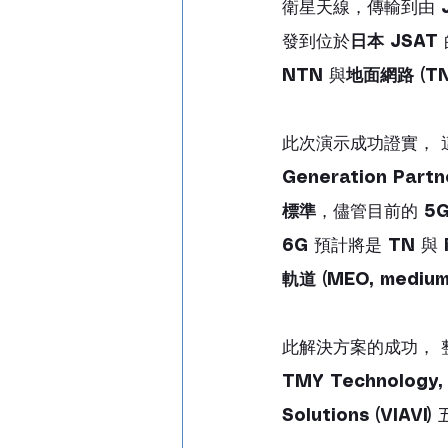
衛星天線，傳輸到由 
發到位於
日本 JSAT
NTN
 與
地面網路 (TN, 
此次演示成功證實， 
Generation Partne
標準
，儘管目前的 
5
6G
 預計將是 
TN
 與 
軌道 (MEO, medium 
此解決方案的成功， 
TMY Technology, 
Solutions (VIAVI)
 