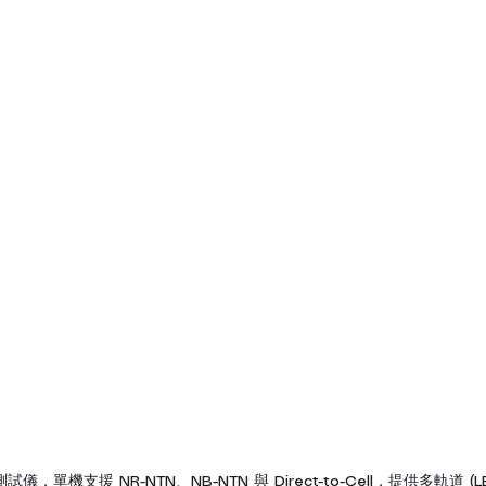
 測試儀，單機支援 NR-NTN、NB-NTN 與 Direct-to-Cell，提供多軌道 (L