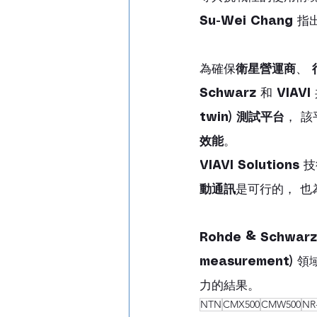
Su-Wei Chang
 指
為確保
衛星營運商
、 
Schwarz
 和 
VIAVI
twin) 測試平台
， 
效能
。
VIAVI Solutions
 
動通訊
是可行的， 也
Rohde & Schwarz
measurement)
 領
力的結果。
NTN
CMX500
CMW500
NR