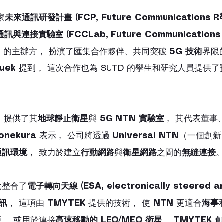
家
未來通訊研發計畫 (FCP, Future Communications R
訊與連接實驗室 (FCCLab, Future Communications 
)
 的主辦方， 扮演了匯集合作夥伴、共同突破 
5G 技術
界限
Quek
 提到， 這次合作也為 SUTD 的學生和研究人員提供
T
 提供了其
地球靜止衛星
與 
5G NTN 實驗室
， 其代表董事、
Yonekura
 表示， 公司將透過 
Universal NTN
（一個創新
通訊環境
， 致力於建立
行動網路
與
衛星網路
之間的
無縫連接
批整合了
電子轉向天線 (ESA, electronically steered a
通訊
， 這項由 
TMYTEK
 提供的技術， 使 
NTN
 更適合
海事
， 或用於連接
高速移動的 LEO/MEO 衛星
， 
TMYTEK
 