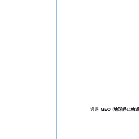
透過 
GEO (地球靜止軌道