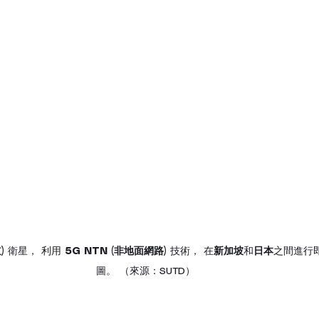
)
 衛星， 利用 
5G NTN (非地面網路)
 技術， 在
新加坡
和
日本
之間進行
圖。 （來源：SUTD）