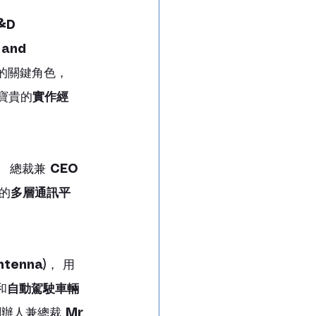
&D 
and 
的關鍵角色， 
了寶貴的
實作經
 總裁兼 
CEO 
的
多層通訊平
。
ntenna)
， 用
和
自動駕駛車輛
創辦人兼總裁 
Mr 