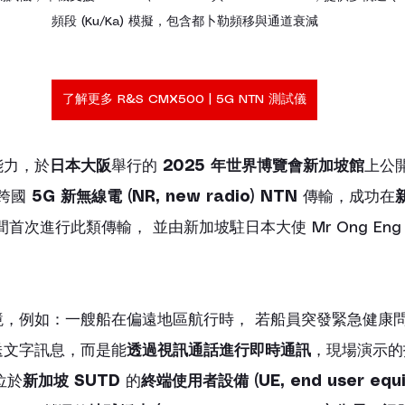
頻段 (Ku/Ka) 模擬，包含都卜勒頻移與通道衰減
了解更多 R&S CMX500 | 5G NTN 測試儀
能力，於
日本大阪
舉行的 
2025 年世界博覽會新加坡館
上公
跨國 
5G 新無線電 (NR, new radio) NTN
 傳輸，成功在
首次進行此類傳輸， 並由新加坡駐日本大使 Mr Ong Eng 
，例如：一艘船在偏遠地區航行時， 若船員突發緊急健康問
送文字訊息，而是能
透過視訊通話進行即時通訊
，現場演示的
位於
新加坡 SUTD
 的
終端使用者設備 (UE, end user equi