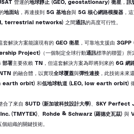
JSAT
 營運的
地球靜止 (GEO, geostationary) 衛星
，
訊
 的
地面站
，再連接到 
5G 基地台
與 
5G 核心網路模擬器
，這
terrestrial networks)
 之間
通訊
的高度可行性。
這套解決方案能讓現有的 
GEO 衛星
，可靠地支援由 
3GPP (
rship Project)
（一個制定全球行動
通訊
標準的聯盟）所
G 部署
主要依賴 
TN
，但這套解決方案為即將到來的 
6G 網
NTN
 的融合體，以實現
全球覆蓋
與
彈性連接
，此技術未來
earth orbit)
 和
低地球軌道 (LEO, low earth orbit)
 
整合了來自 
SUTD (新加坡科技設計大學)
、
SKY Perfect 
Inc. (TMYTEK)
、
Rohde & Schwarz (羅德史瓦茲)
 與 
V
五個組織的關鍵技術。