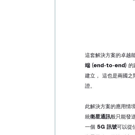
這套解決方案的卓越
端 (end-to-end)
 的
建立， 這也是兩國之間
證。
此解決方案的應用情境
統
衛星通訊
般只能發
一個 
5G 訊號
可以從