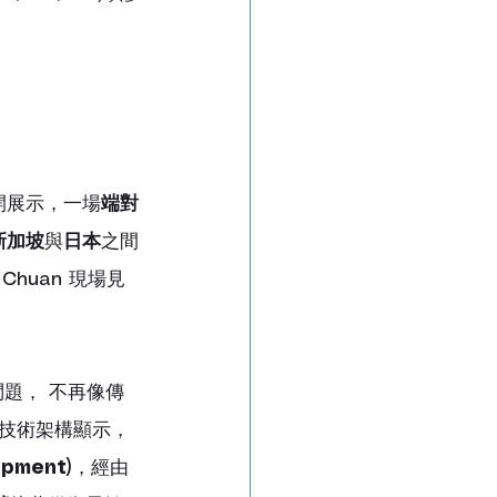
開展示，一場
端對
新加坡
與
日本
之間
Chuan 現場見
題， 不再像傳
技術架構顯示，
pment)
，經由