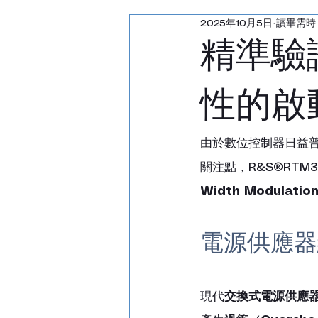
2025年10月5日
讀畢需時 
汽車雷達回波產生器
精準驗
射頻通訊測試儀
功率
性的啟
雷達回波產生器
天線
由於數位控制器日益
關注點，R&S®RTM3
Width Modulat
電源供應器
現代
交換式電源供應