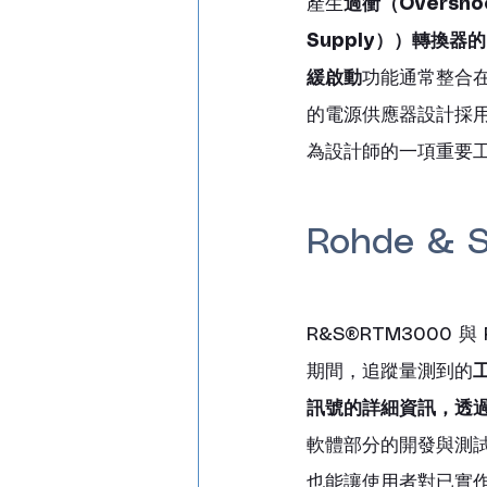
產生
過衝（Oversho
Supply））轉換器
緩啟動
功能通常整合
的電源供應器設計採
為設計師的一項重要
Rohde &
R&S®RTM3000 與
期間，追蹤量測到的
訊號的詳細資訊，透
軟體部分的開發與測
也能讓使用者對已實