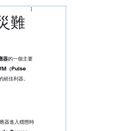
通訊測試儀
災難
析儀
切換矩陣
應器
的一個主要
（Pulse 
的絕佳利器。
應器進入穩態時