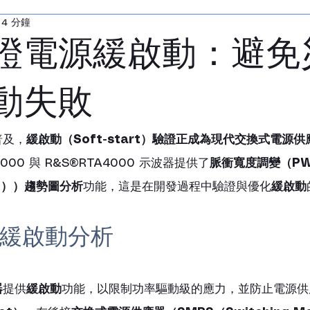
4 分鐘
無線網路模擬器
寬頻無線通訊測試儀
無線
證電源緩啟動：避免
感測器
電源供應器
LCR 測試儀
音頻分
動失敗
陣列
測試無響室
毫米波轉換器
探棒
普及，
緩啟動（Soft-start）驗證正成為現代交換式電源供
000 與 R&S®RTA4000 示波器提供了
脈衝寬度調變（PWM
ion））趨勢圖分析
功能，這是在開發過程中驗證與優化
緩啟動
緩啟動分析
器
提供
緩啟動
功能，以限制功率驅動級的應力，並防止電源供