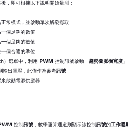
路後，即可根據以下說明開始量測：
為正常模式，並啟動單次觸發擷取
為一個足夠的數值
為一個足夠的數值
在一個合適的準位
th）選單中，利用 
PWM
 控制訊號啟動「
趨勢圖脈衝寬度
」
量測輸出電壓，此僅作為參考
訊號
壓來啟動電源供應器
PWM
 控制
訊號
，數學運算通道則顯示該控制
訊號
的
工作週