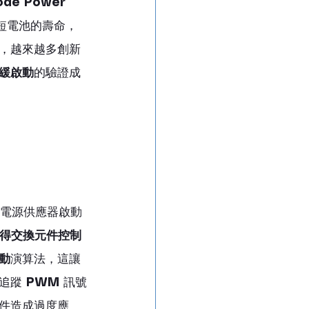
e Power 
短電池的壽命，
，越來越多創新
緩啟動
的驗證成
電源供應器啟動
獲得交換元件控制
動
演算法，這讓
追蹤 
PWM
 訊號
件造成過度應