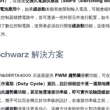
ot）
，在後接
交換式電源供應器（SMPS（Switching Mod
的電池應用
中，如果
緩啟動
未能有效限制輸入電流，可能會縮
在控制器積體電路中，並可透過一些外部元件進行配置，如今
用了數位控制電路，使用者必須自行開發
緩啟動
功能，這使得
工作。
 Schwarz 解決方案
 R&S®RTA4000 示波器提供 
PWM 趨勢圖分析
功能，可在
工作週期（Duty Cycle）資訊，設計師能從中逐一週期地
過此趨勢圖功能，甚至無需連接功率級，即可實作並驗證緩啟
試，幾乎可以完全獨立於功率級的設計，在連接功率級之前，
作的
緩啟動
演算法更具信心，這種方法有助於防止對功率級元