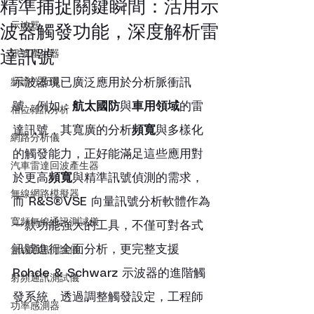
精準捕捉關鍵瞬間：活用示
示波器
波器觸發功能，深度解析雷
達訊號
訊號產生器
頻譜分析儀
示波器現已廣泛應用於分析脈衝訊
號，例如：
航太國防
與
車用領域
的雷
相位雜訊分析
達訊號，其寬廣的分析
頻寬
與多樣化
網路分析儀
的觸發能力，正好能滿足這些應用對
汽車雷達回波產生器
於更高
頻寬
與精準訊號偵測的需求，
無線網路模擬器
而 R&S®VSE 向量訊號分析軟體作為
寬頻無線通訊測試儀
一款功能強大的工具，不僅可對各式
訊號進行全面分析，更完整支援 
無線通訊測試儀
Rohde & Schwarz 示波器的進階觸
射頻通訊測試儀
發系統，透過調整觸發設定，工程師
功率感測器