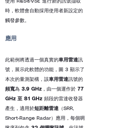
使用 R&S®VSE 進行新的訊號擷取
時，軟體會自動採用使用者新設定的
觸發參數。
應用
此範例將透過一個真實的
車用雷達
訊
號，展示此軟體的功能，圖 3 顯示了
本次的量測架構，該
車用雷達
訊號的
頻寬
為 
3.9 GHz
，由一個運作於 
77 
GHz 至 81 GHz
 頻段的雷達收發器
產生，適用於
短距離雷達
（SRR, 
Short-Range Radar）應用，每個啁
啾序列包含 
32 個啁啾訊號
，此訊號