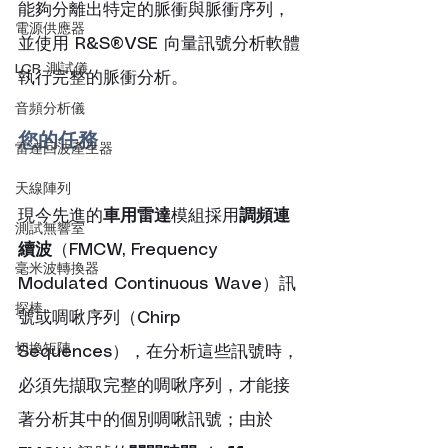
能夠分離出特定的脈衝與脈衝序列，
電源供應器
並使用 R&S®VSE 向量訊號分析軟體
LCR 測試儀
執行完整的脈衝分析。
音頻分析儀
您的任務
雷達回波產生器
天線陣列
現今先進的
車用雷達
模組採用
調頻連
測試無響室
續波
（FMCW, Frequency 
毫米波轉換器
Modulated Continuous Wave）訊
探棒
號或啁啾序列（Chirp 
切換矩陣
Sequences），在分析這些訊號時，
必須先擷取完整的啁啾序列，才能接
著分析其中的個別啁啾訊號；由於 