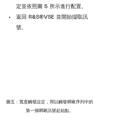
定並依照圖 5 所示進行配置。
返回 R&S®VSE 並開始擷取訊
號。
圖五：寬度觸發設定，用以觸發啁啾序列中的
第一個啁啾訊號起始點。
如圖 6 所示，脈衝序列已被正確擷