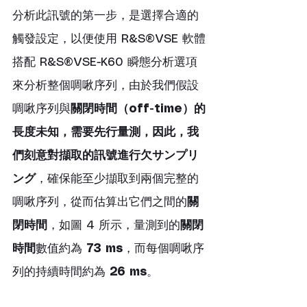
分析此訊號的第一步，是選擇合適的
觸發設定，以便使用 R&S®VSE 軟體
搭配 R&S®VSE-K60 瞬態分析選項
來分析整個啁啾序列，由於我們假設
啁啾序列與
關閉時間（off-time）的
長度未知，需要先行量測，因此，我
們刻意對擷取的訊號進行欠サンプリ
ング
，確保能至少擷取到兩個完整的
啁啾序列，從而估算出它們之間的
關
閉時間
，如圖 4 所示，量測到的
關閉
時間
數值約為 
73 ms
，而每個啁啾序
列的持續時間約為 
26 ms
。