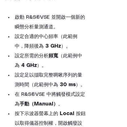
啟動 R&S®VSE 並開啟一個新的
瞬態分析量測通道。
設定合適的中心頻率（此範例
中，降頻後為 
3 GHz
）。
設定所需的分析
頻寬
（此範例中
為 
4 GHz
）。
設定足以擷取完整啁啾序列的量
測時間（此範例中為 
30 ms
）。
在 R&S®VSE 中將觸發模式設定
為
手動（Manual）
。
按下示波器螢幕上的 
Local
 按鈕
以取得儀器控制權，開啟觸發設