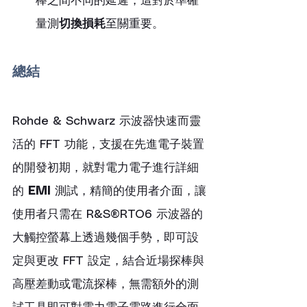
棒之間不同的延遲，這對於準確
量測
切換損耗
至關重要。
總結
Rohde & Schwarz 示波器快速而靈
活的 FFT 功能，支援在先進電子裝置
的開發初期，就對電力電子進行詳細
的 
EMI
 測試，精簡的使用者介面，讓
使用者只需在 R&S®RTO6 示波器的
大觸控螢幕上透過幾個手勢，即可設
定與更改 FFT 設定，結合近場探棒與
高壓差動或電流探棒，無需額外的測