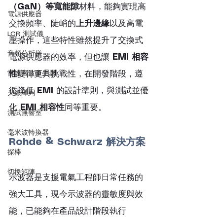
（GaN）等寬能隙
材料，能夠實現高
電源供應器
交換頻率、陡峭的
上升邊緣
以及高電
LCR 測試儀
壓操作，這些特性雖然提升了交換式
音頻分析儀
電源供應器的效率，但也讓 
EMI 相容
雷達回波產生器
性
變得更具挑戰性，在開發階段，遵
循降低 
EMI
 的設計準則，與測試並優
天線陣列
化 
EMI 相容性
同等重要。
測試無響室
毫米波轉換器
Rohde & Schwarz 解決方案
探棒
切換矩陣
示波器是支援電氣工程師日常任務的
強大工具，現今示波器的靈敏度與效
能，已能夠在產品設計階段執行 