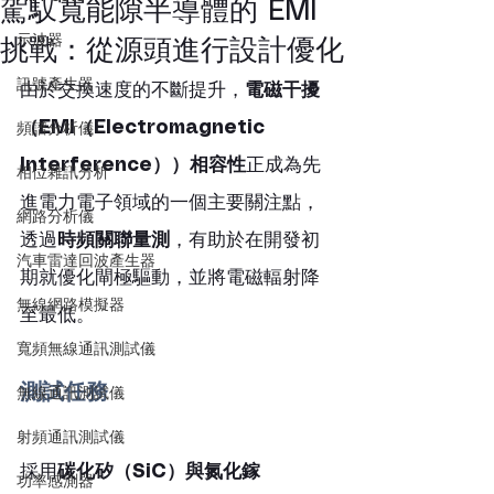
駕馭寬能隙半導體的 EMI
示波器
挑戰：從源頭進行設計優化
訊號產生器
由於交換速度的不斷提升，
電磁干擾
（EMI（Electromagnetic 
頻譜分析儀
Interference））相容性
正成為先
相位雜訊分析
進電力電子領域的一個主要關注點，
網路分析儀
透過
時頻關聯量測
，有助於在開發初
汽車雷達回波產生器
期就優化閘極驅動，並將電磁輻射降
無線網路模擬器
至最低。
寬頻無線通訊測試儀
測試任務
無線通訊測試儀
射頻通訊測試儀
採用
碳化矽（SiC）與氮化鎵
功率感測器