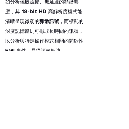
如分析儀般流暢、無延遲的頻譜響
應，其 
18-bit HD
 高解析度模式能
清晰呈現微弱的
雜散訊號
，而標配的
深度記憶體則可擷取長時間的訊號，
以分析與特定操作模式相關的間歇性 
EMI
 事件，是從源頭解決 
SiC/GaN
 高速切換所帶來 
EMI
 問題
的理想選擇。
R&S®RTO6
R&S®RTO6 示波器以其卓越的
訊號
保真度
與強大的分析功能，為
寬能隙
元件的 
EMI
 優化提供了無可比擬的洞