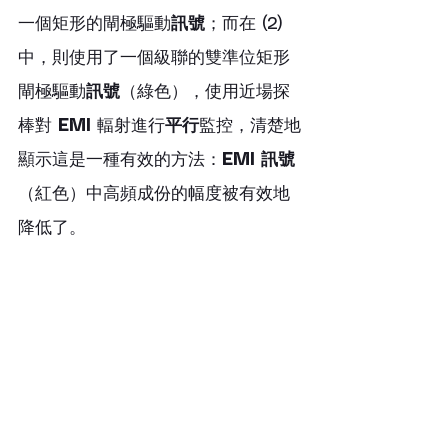
一個矩形的閘極驅動
訊號
；而在 (2) 
中，則使用了一個級聯的雙準位矩形
閘極驅動
訊號
（綠色），使用近場探
棒對 
EMI
 輻射進行
平行
監控，清楚地
顯示這是一種有效的方法：
EMI
訊號
（紅色）中高頻成份的幅度被有效地
降低了。 