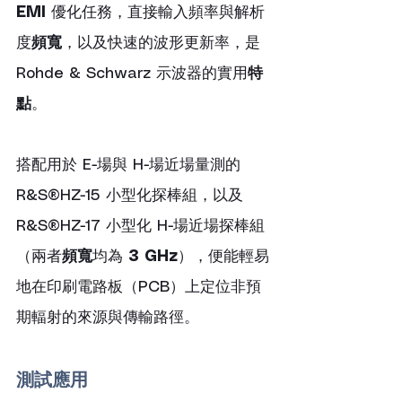
EMI
 優化任務，直接輸入頻率與解析
度
頻寬
，以及快速的波形更新率，是 
Rohde & Schwarz 示波器的實用
特
點
。
搭配用於 E-場與 H-場近場量測的 
R&S®HZ-15 小型化探棒組，以及 
R&S®HZ-17 小型化 H-場近場探棒組
（兩者
頻寬
均為 
3 GHz
），便能輕易
地在印刷電路板（PCB）上定位非預
期輻射的來源與傳輸路徑。
測試應用