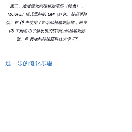
圖二、透過優化閘極驅動電壓（綠色），
MOSFET 橋式電路的 EMI（紅色）被顯著降
低。在 (1) 中使用了矩形閘極驅動訊號，而在 
(2) 中則應用了修改後的雙準位閘極驅動訊
號。© 奧地利格拉茲科技大學 IFE
進一步的優化步驟