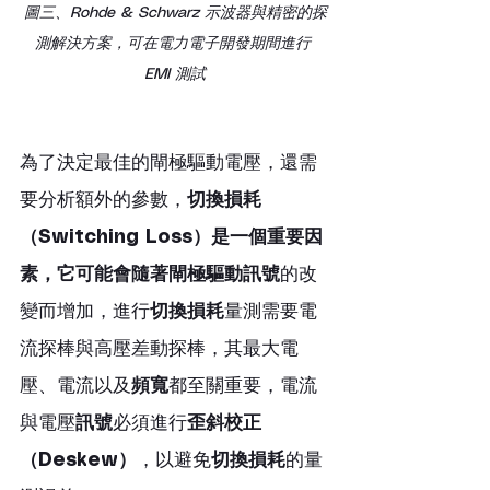
圖三、Rohde & Schwarz 示波器與精密的探
測解決方案，可在電力電子開發期間進行 
EMI 測試
為了決定最佳的閘極驅動電壓，還需
要分析額外的參數，
切換損耗
（Switching Loss）是一個重要因
素，它可能會隨著閘極驅動訊號
的改
變而增加，進行
切換損耗
量測需要電
流探棒與高壓差動探棒，其最大電
壓、電流以及
頻寬
都至關重要，電流
與電壓
訊號
必須進行
歪斜校正
（Deskew）
，以避免
切換損耗
的量