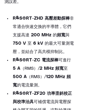
測誤差。 
R&S®RT-ZHD 高壓差動探棒
非
常適合快速交換的半導體，它們
支援高達 
200 MHz
 的
頻寬
與 
750 V
 至 
6 kV
 的最大可量測電
壓，並結合了高共模抑制比。
R&S®RT-ZC 電流探棒
可進行 
5 A
（RMS）/
2 MHz
頻寬
至 
500 A
（RMS）/
120 MHz
頻
寬
的電流量測。
R&S®RT-ZF20 功率歪斜校正
與校準治具
可補償電流與電壓探