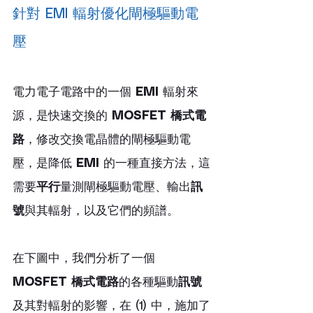
針對 EMI 輻射優化閘極驅動電
壓
電力電子電路中的一個 
EMI
 輻射來
源，是快速交換的 
MOSFET 橋式電
路
，修改交換電晶體的閘極驅動電
壓，是降低 
EMI
 的一種直接方法，這
需要
平行
量測閘極驅動電壓、輸出
訊
號
與其輻射，以及它們的頻譜。
在下圖中，我們分析了一個 
MOSFET 橋式電路
的各種驅動
訊號
及其對輻射的影響，在 (1) 中，施加了