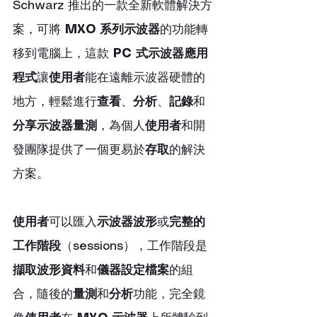
Schwarz 推出的一款全新軟體解決方
案，可將 
MXO 系列示波器
的功能轉
移到電腦上，這款 
PC 式示波器應用
程式
讓
使用者
能在遠離示波器硬體的
地方，輕鬆進行
查看
、
分析
、
記錄
和
分享示波器量測
，為個人
使用者
和開
發團隊提供了一個更易於
存取
的解決
方案。
使用者
可以匯入
示波器波形
或
完整的
工作階段
（sessions），工作階段是
擷取波形資料
和
儀器設定檔案
的組
合，隨後的
量測
和
分析
功能，完全鏡