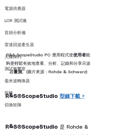
電源供應器
LCR 測試儀
音頻分析儀
雷達回波產生器
R&S ScopeStudio PC 應用程式使
使用者
能
天線陣列
夠更輕鬆有效地查看、分析、記錄和分享示波
測試無響室
器
量測
。(圖片來源：Rohde & Schwarz)
毫米波轉換器
探棒
R&S®ScopeStudio 
型錄下載 >
切換矩陣
R&S®ScopeStudio
 是 Rohde & 