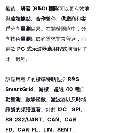
最後，
研發 (R&D) 團隊
可以更有效地
與
遠端據點
、
合作夥伴
、
供應商
和
客
戶
分享
量測
結果。在開發團隊中，分
享技術
量測
細節的需求非常普遍，而
這款 
PC 式示波器應用程式
則簡化了
此一過程。
該應用程式的
標準特點
包括 
R&S 
SmartGrid
、
游標
、
超過 40 種自
動量測
、
數學函數
、
濾波器
以及
時域
訊號的頻譜查看
。針對 
I2C
、
SPI
、
RS-232/UART
、
CAN
、
CAN-
FD
、
CAN-FL
、
LIN
、
SENT
、