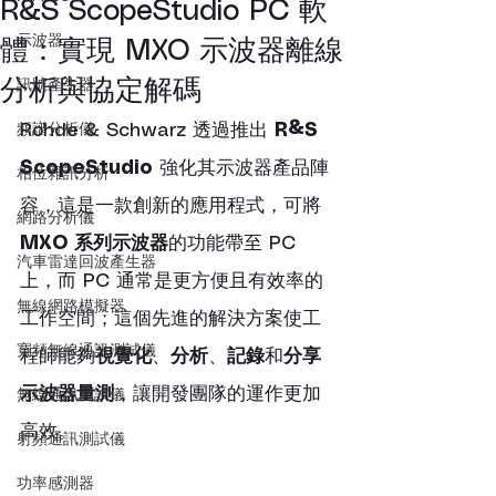
R&S ScopeStudio PC 軟
示波器
體：實現 MXO 示波器離線
分析與協定解碼
訊號產生器
頻譜分析儀
Rohde & Schwarz 透過推出 
R&S 
ScopeStudio
 強化其示波器產品陣
相位雜訊分析
容，這是一款創新的應用程式，可將 
網路分析儀
MXO 系列示波器
的功能帶至 PC 
汽車雷達回波產生器
上，而 PC 通常是更方便且有效率的
無線網路模擬器
工作空間；這個先進的解決方案使工
寬頻無線通訊測試儀
程師能夠
視覺化
、
分析
、
記錄
和
分享
示波器量測
，讓開發團隊的運作更加
無線通訊測試儀
高效。
射頻通訊測試儀
功率感測器